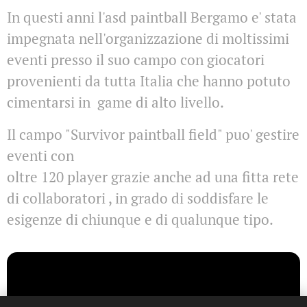
In questi anni l'asd paintball Bergamo e' stata
impegnata nell'organizzazione di moltissimi
eventi presso il suo campo con giocatori
provenienti da tutta Italia che hanno potuto
cimentarsi in game di alto livello.
Il campo "Survivor paintball field" puo' gestire
eventi con
oltre 120 player grazie anche ad una fitta rete
di collaboratori , in grado di soddisfare le
esigenze di chiunque e di qualunque tipo.