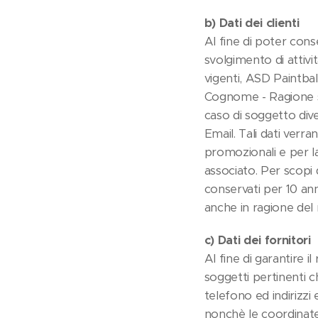
b) Dati dei clienti
Al fine di poter conse
svolgimento di attivi
vigenti, ASD Paintball
Cognome - Ragione soc
caso di soggetto diver
Email. Tali dati verra
promozionali e per l
associato. Per scopi di
conservati per 10 an
anche in ragione del m
c) Dati dei fornitori
Al fine di garantire 
soggetti pertinenti c
telefono ed indirizzi 
nonchè le coordinate 