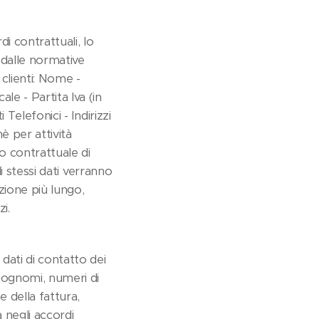
di contrattuali, lo
i dalle normative
 clienti: Nome -
le - Partita Iva (in
 Telefonici - Indirizzi
hè per attività
o contrattuale di
li stessi dati verranno
zione più lungo,
i.
 dati di contatto dei
 cognomi, numeri di
e della fattura,
a negli accordi