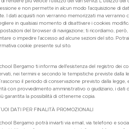
 di rendere più veloce l'utilizzo dei vari servizi. L'utilizzo dei
sessione e non permette in alcun modo l'acquisizione di dat
ente. I dati acquisiti non verranno memorizzati ma verranno c
gliere in qualsiasi momento di disattivare i cookies modifi
stazioni del browser di navigazione; ti ricordiamo, però, 
ntare o impedire l'accesso ad alcune sezioni del sito. Potra
ormativa cookie presente sul sito.
chool Bergamo ti informa dell'esistenza del registro dei co
ati, nei termini e secondo le tempistiche previste dalla legge
Trascorso il periodo di conservazione previsto dalla legge, e
rità con provvedimento amministrativo o giudiziario, i dati 
iù garantita la possibilità di ottenerne copia.
TUOI DATI PER FINALITÀ PROMOZIONALI
chool Bergamo potrà inviarti via email, via telefono e socia