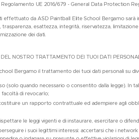
 - Regolamento UE 2016/679 - General Data Protection Reg
ati effettuato da ASD Paintball Elite School Bergamo sarà i
à, trasparenza, esattezza, integrità, riservatezza, limitazione 
mizzazione dei dati.
HE DEL NOSTRO TRATTAMENTO DEI TUOI DATI PERSONA
chool Bergamo il trattamento dei tuoi dati personali su dive
so (solo quando necessario o consentito dalla legge). In tal
facoltà di revocarlo;
 costituire un rapporto contrattuale ed adempiere agli obbl
rispettare le leggi vigenti e di instaurare, esercitare o difende
perseguire i suoi legittimi interessi: accertarsi che i networ
 impedire o indagare su presunte o effettive violazioni di leg