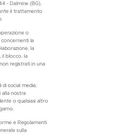
44 - Dalmine (BG),
nte il trattamento
.
 operazione o
, concernenti la
elaborazione, la
 il blocco, la
non registrati in una
i di social media;
i alla nostra
ente o qualsiasi altro
rgamo.
ti norme e Regolamenti
nerale sulla