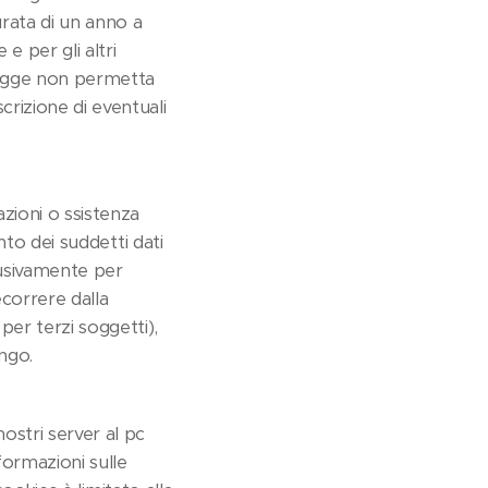
durata di un anno a
e per gli altri
a legge non permetta
crizione di eventuali
azioni o ssistenza
ento dei suddetti dati
clusivamente per
decorrere dalla
er terzi soggetti),
ngo.
ostri server al pc
formazioni sulle