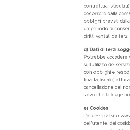
contrattuali stipulati
decorrere dalla cessa
obblighi previsti dal
un periodo di conserv
diritti vantati da terzi.
d) Dati di terzi sogge
Potrebbe accadere che
sull'utilizzo dei servi
con obblighi e respon
finalità fiscali (fatt
cancellazione del no
salvo che la legge n
e) Cookies
L'accesso al sito www
dell'utente, dei cosi