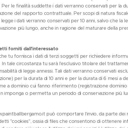
). Per le finalità suddette i dati verranno conservati per la 
zione del rapporto contrattuale. Per scopi di natura fiscale 
la legge i dati verranno conservati per 10 anni, salvo che l
azione più lungo, anche in ragione del maturare della pres
tti forniti dall'interessato
 tu fornisca i dati di terzi soggetti per richiedere inform
zi. In tale circostanza tu sarà l'esclusivo titolare del trattam
sabilità di legge annessi. Tali dati verranno conservati es
urazione) per la durata di 10 anni e per la durata di 6 mesi a 
me a dominio cui fanno riferimento (registrazione dominio p
on imponga o permetta un periodo di conservazione più lu
.paintballbergamo.it può comportare l'invio, da parte dei n
ddetti "cookies", ossia di files che consentono di ottenere in