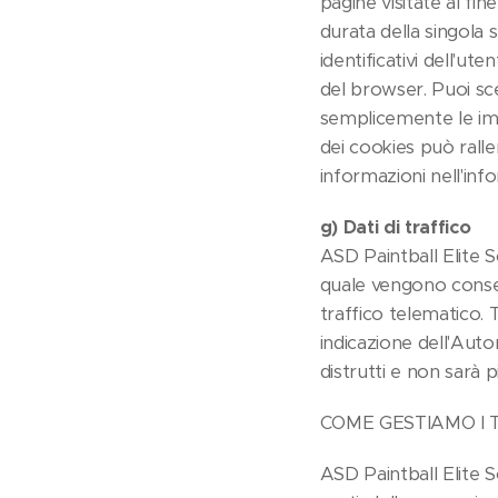
pagine visitate al fine
durata della singola 
identificativi dell'ut
del browser. Puoi sce
semplicemente le impo
dei cookies può ralle
informazioni nell'inf
g) Dati di traffico
ASD Paintball Elite S
quale vengono conserv
traffico telematico. 
indicazione dell'Auto
distrutti e non sarà p
COME GESTIAMO I 
ASD Paintball Elite S