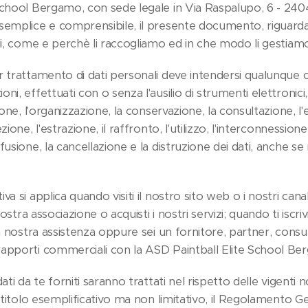
School Bergamo, con sede legale in Via Raspalupo, 6 - 240
semplice e comprensibile, il presente documento, riguarda
li, come e perchè li raccogliamo ed in che modo li gestiamo
r trattamento di dati personali deve intendersi qualunque
ni, effettuati con o senza l'ausilio di strumenti elettronici
ione, l'organizzazione, la conservazione, la consultazione, l'
ione, l'estrazione, il raffronto, l'utilizzo, l'interconnessione,
fusione, la cancellazione e la distruzione dei dati, anche se 
a si applica quando visiti il nostro sito web o i nostri canal
nostra associazione o acquisti i nostri servizi; quando ti iscriv
la nostra assistenza oppure sei un fornitore, partner, consul
apporti commerciali con la ASD Paintball Elite School Be
dati da te forniti saranno trattati nel rispetto delle vigen
a titolo esemplificativo ma non limitativo, il Regolamento Ge