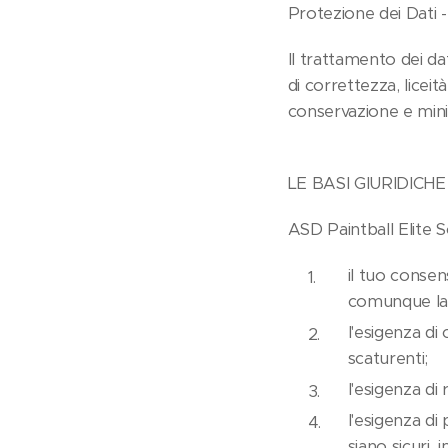
Protezione dei Dati
Il trattamento dei d
di correttezza, liceit
conservazione e mini
LE BASI GIURIDIC
ASD Paintball Elite S
il tuo consen
comunque la 
l'esigenza di
scaturenti;
l'esigenza di 
l'esigenza di 
siano sicuri,