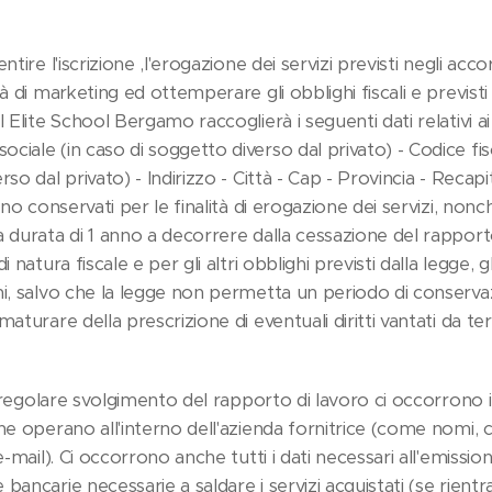
ntire l'iscrizione ,l'erogazione dei servizi previsti negli accor
tà di marketing ed ottemperare gli obblighi fiscali e previst
 Elite School Bergamo raccoglierà i seguenti dati relativi ai
iale (in caso di soggetto diverso dal privato) - Codice fisca
so dal privato) - Indirizzo - Città - Cap - Provincia - Recapiti
nno conservati per le finalità di erogazione dei servizi, nonc
a durata di 1 anno a decorrere dalla cessazione del rapport
 natura fiscale e per gli altri obblighi previsti dalla legge, g
ni, salvo che la legge non permetta un periodo di conserva
aturare della prescrizione di eventuali diritti vantati da terz
il regolare svolgimento del rapporto di lavoro ci occorrono i
he operano all'interno dell'azienda fornitrice (come nomi,
e-mail). Ci occorrono anche tutti i dati necessari all'emission
bancarie necessarie a saldare i servizi acquistati (se rientr