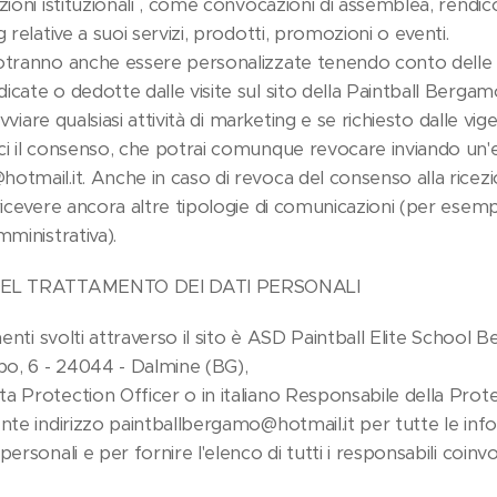
ioni istituzionali , come convocazioni di assemblea, rendicon
 relative a suoi servizi, prodotti, promozioni o eventi.
potranno anche essere personalizzate tenendo conto delle
cate o dedotte dalle visite sul sito della Paintball Bergamo
avviare qualsiasi attività di marketing e se richiesto dalle vigen
ci il consenso, che potrai comunque revocare inviando un'e
otmail.it. Anche in caso di revoca del consenso alla ricez
ricevere ancora altre tipologie di comunicazioni (per esemp
mministrativa).
 DEL TRATTAMENTO DEI DATI PERSONALI
amenti svolti attraverso il sito è ASD Paintball Elite School
upo, 6 - 24044 - Dalmine (BG),
a Protection Officer o in italiano Responsabile della Prot
nte indirizzo paintballbergamo@hotmail.it per tutte le infor
ersonali e per fornire l'elenco di tutti i responsabili coinvol