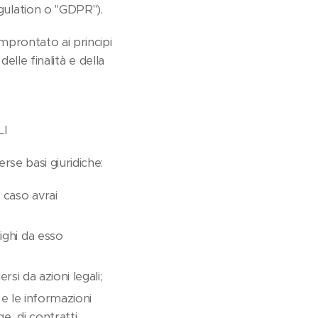
ulation o "GDPR").
mprontato ai principi
delle finalità e della
LI
rse basi giuridiche:
 caso avrai
ighi da esso
rsi da azioni legali;
k e le informazioni
ge, di contratti