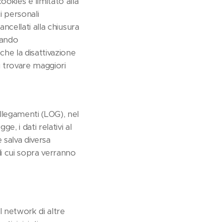
 cookies è limitato alla
i personali
ancellati alla chiusura
cando
che la disattivazione
i trovare maggiori
llegamenti (LOG), nel
, i dati relativi al
 salva diversa
di cui sopra verranno
l network di altre