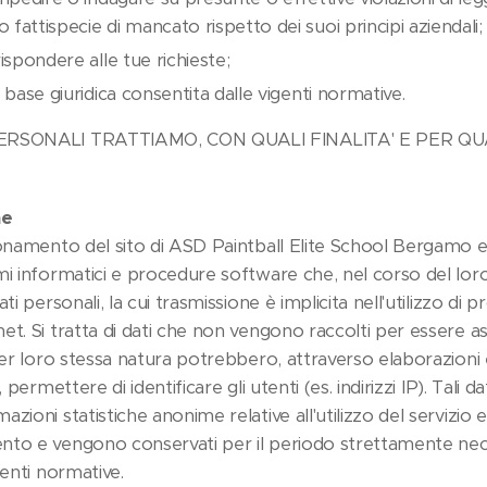
 fattispecie di mancato rispetto dei suoi principi aziendali;
rispondere alle tue richieste;
a base giuridica consentita dalle vigenti normative.
PERSONALI TRATTIAMO, CON QUALI FINALITA' E PER Q
ne
onamento del sito di ASD Paintball Elite School Bergamo e d
mi informatici e procedure software che, nel corso del lor
i personali, la cui trasmissione è implicita nell'utilizzo di pr
t. Si tratta di dati che non vengono raccolti per essere as
per loro stessa natura potrebbero, attraverso elaborazioni
 permettere di identificare gli utenti (es. indirizzi IP). Tali d
ioni statistiche anonime relative all'utilizzo del servizio e 
nto e vengono conservati per il periodo strettamente n
genti normative.