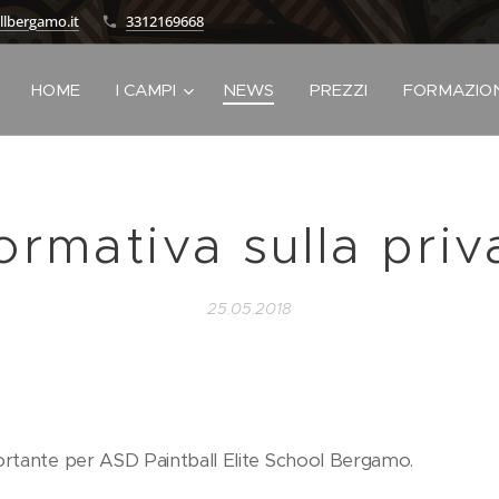
llbergamo.it
3312169668
HOME
I CAMPI
NEWS
PREZZI
FORMAZIO
ormativa sulla pri
25.05.2018
ortante per ASD Paintball Elite School Bergamo.