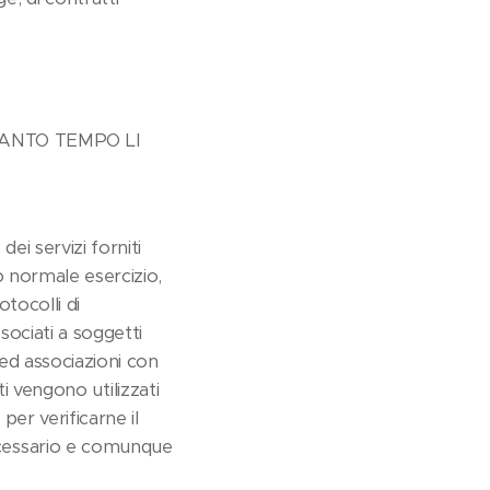
UANTO TEMPO LI
ei servizi forniti
o normale esercizio,
otocolli di
sociati a soggetti
 ed associazioni con
ati vengono utilizzati
per verificarne il
ecessario e comunque