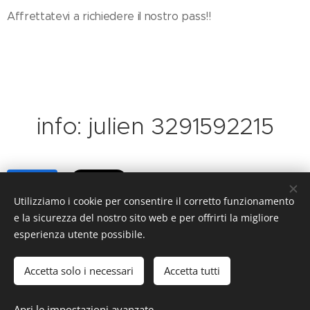
Affrettatevi a richiedere il nostro pass!!
info: julien 3291592215
Share
Utilizziamo i cookie per consentire il corretto funzionamento
e la sicurezza del nostro sito web e per offrirti la migliore
esperienza utente possibile.
© 2008- PAINTBALL BERGAMO
sede legale
Accetta solo i necessari
Accetta tutti
P.IVA /C.F 03604320162
via Raspalupo, 6 Dalmine (BG) -- Mobile.+39 3312169668
Apri le impostazioni avanzate