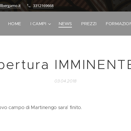
llbergamo.it
3312169668
HOME
I CAMPI
NEWS
PREZZI
FORMAZIO
pertura IMMINENTE
03.04.2018
vo campo di Martinengo sara' finito.